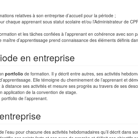
mations relatives à son entreprise d’accueil pour la période ;
ur chaque apprenant sous statut scolaire et/ou l’Administrateur de C
e formation et les tâches confiées à l’apprenant en cohérence avec son p
e maître d’apprentissage prend connaissance des éléments définis dans 
iode en entreprise
son
portfolio
de formation. Il y décrit entre autres, ses activités hebdo
se d’apprentissage. Elle témoigne du cheminement de l’apprenant et dé
it à distance ses activités et mesure ses progrès au travers de ses desc
 en application de la convention de stage.
portfolio de l’apprenant.
entreprise
 l’eau pour chacune des activités hebdomadaires qu’il décrit dans son po
identifie ses points forts et ses axes de progrès et définit ses objectifs