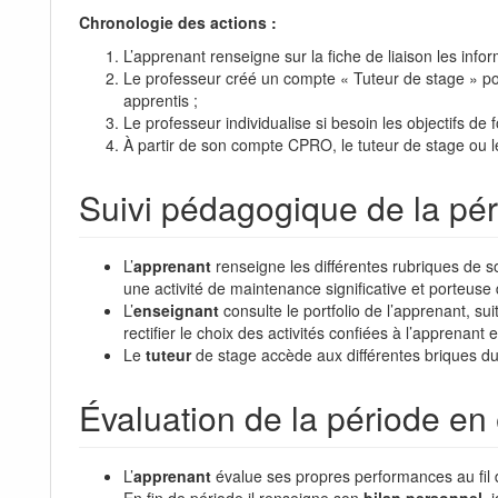
Chronologie des actions :
L’apprenant renseigne sur la fiche de liaison les infor
Le professeur créé un compte « Tuteur de stage » po
apprentis ;
Le professeur individualise si besoin les objectifs d
À partir de son compte CPRO, le tuteur de stage ou l
Suivi pédagogique de la pér
L’
apprenant
renseigne les différentes rubriques de 
une activité de maintenance significative et porteu
L’
enseignant
consulte le portfolio de l’apprenant, su
rectifier le choix des activités confiées à l’apprenant
Le
tuteur
de stage accède aux différentes briques du 
Évaluation de la période en 
L’
apprenant
évalue ses propres performances au fil de
En fin de période il renseigne son
bilan personnel
, 