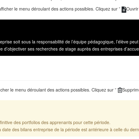
fficher le menu déroulant des actions possibles. Cliquez sur ”
Ouvrir
rise soit sous la responsabilité de l’équipe pédagogique, l’élève peut 
e d’objectiver ses recherches de stage auprès des entreprises d’accuei
icher le menu déroulant des actions possibles. Cliquez sur ”
Supprime
initive des portfolios des apprenants pour cette période.
a date des bilans entreprise de la période est antérieure à celle du der